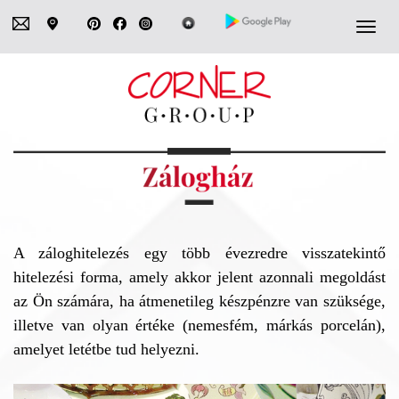
Navigá
A záloghitelezés egy több évezredre visszatekintő
hitelezési forma, amely akkor jelent azonnali megoldást
az Ön számára, ha átmenetileg készpénzre van szüksége,
illetve van olyan értéke (nemesfém, márkás porcelán),
amelyet letétbe tud helyezni.