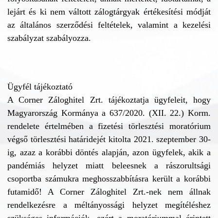
lejárt és ki nem váltott zálogtárgyak értékesítési módját
az általános szerződési feltételek, valamint a kezelési
szabályzat szabályozza.
Ügyfél tájékoztató
A Corner Záloghitel Zrt. tájékoztatja ügyfeleit, hogy
Magyarország Kormánya a 637/2020. (XII. 22.) Korm.
rendelete értelmében a fizetési törlesztési moratórium
végső törlesztési határidejét kitolta 2021. szeptember 30-
ig, azaz a korábbi döntés alapján, azon ügyfelek, akik a
pandémiás helyzet miatt beleesnek a rászorultsági
csoportba számukra meghosszabbításra került a korábbi
futamidő! A Corner Záloghitel Zrt.-nek nem állnak
rendelkezésre a méltányossági helyzet megítéléshez
szükséges információk, ezért a moratóriummal érintett