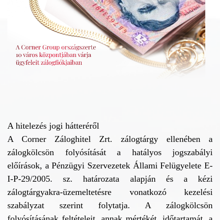
A hitelezés jogi hátteréről
A Corner Záloghitel Zrt. zálogtárgy ellenében a
zálogkölcsön folyósítását a hatályos jogszabályi
előírások, a Pénzügyi Szervezetek Állami Felügyelete E-
I-P-29/2005. sz. határozata alapján és a kézi
zálogtárgyakra-üzemeltetésre vonatkozó kezelési
szabályzat szerint folytatja. A zálogkölcsön
folyósításának feltételeit, annak mértékét, időtartamát, a